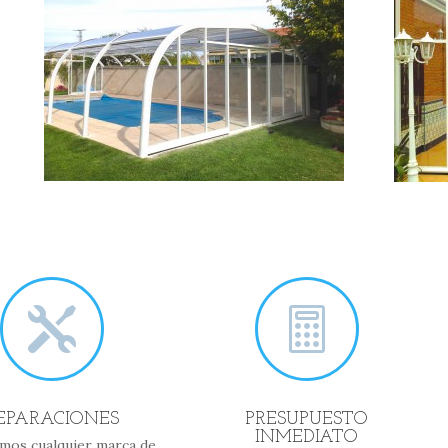


EPARACIONES
PRESUPUESTO
INMEDIATO
mos cualquier marca de