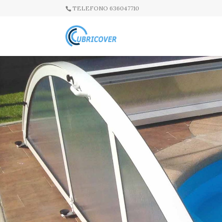
TELEFONO 636047710