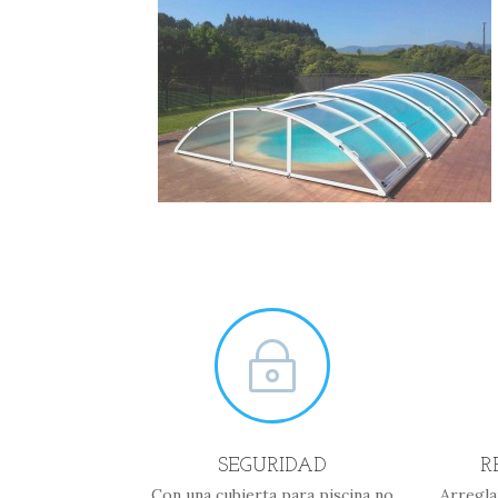
~
SEGURIDAD
R
Con una cubierta para piscina no
Arregla